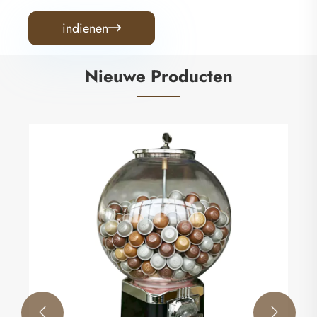
indienen

Nieuwe Producten
Spiraalmachine van 130 cm
Bekijk meer >>

